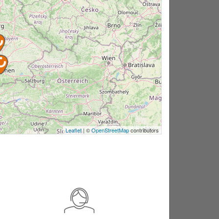
Leaflet
| ©
OpenStreetMap
contributors