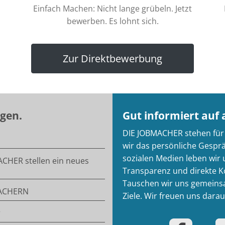
Einfach Machen: Nicht lange grübeln. Jetzt
bewerben. Es lohnt sich.
Zur Direktbewerbung
gen.
Gut informiert auf 
DIE JOBMACHER stehen für 
wir das persönliche Gespr
sozialen Medien leben wir
ACHER stellen ein neues
Transparenz und direkte K
Tauschen wir uns gemeinsa
BMACHERN
Ziele. Wir freuen uns darau
r