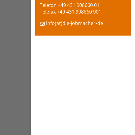
Telefon +49 431 908660 01
Telefax +49 431 908660 901
info(at)die-jobmacher•de